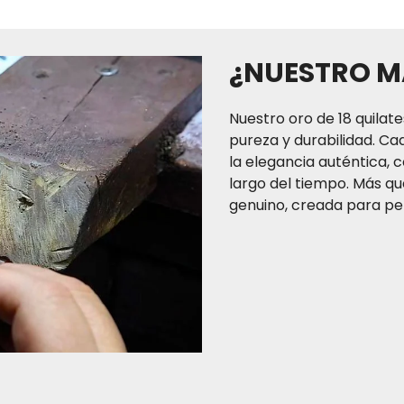
TAYRONA JEWEL CO. SAS 
del territorio colombi
¿NUESTRO M
independiente, que gar
compra ll
Nuestro oro de 18 quilate
pureza y durabilidad. Ca
la elegancia auténtica, c
El tiempo de entrega de
largo del tiempo. Más que
a tres (3) días hábiles p
genuino, creada para per
(2) a cuatro (4) días há
(7) días hábiles para
normal. Recuerda que s
puedes también acerc