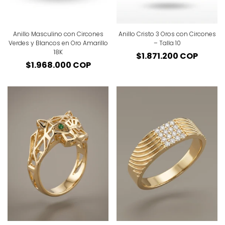
Anillo Masculino con Circones
Anillo Cristo 3 Oros con Circones
Verdes y Blancos en Oro Amarillo
– Talla 10
18K
Precio
$1.871.200 COP
Precio
$1.968.000 COP
regular
regular