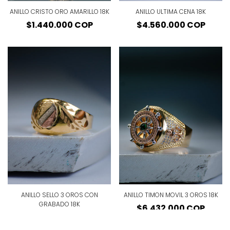
ANILLO CRISTO ORO AMARILLO 18K
ANILLO ULTIMA CENA 18K
Precio
$1.440.000 COP
Precio
$4.560.000 COP
regular
regular
ANILLO SELLO 3 OROS CON
ANILLO TIMON MOVIL 3 OROS 18K
GRABADO 18K
Precio
$6.432.000 COP
Precio
$1.840.000 COP
regular
regular