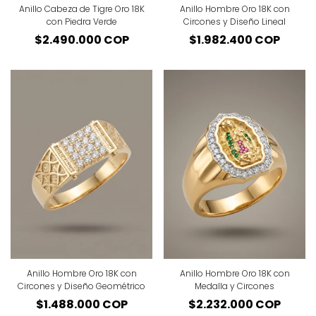
Anillo Cabeza de Tigre Oro 18K
Anillo Hombre Oro 18K con
con Piedra Verde
Circones y Diseño Lineal
Precio
$2.490.000 COP
Precio
$1.982.400 COP
regular
regular
Anillo Hombre Oro 18K con
Anillo Hombre Oro 18K con
Circones y Diseño Geométrico
Medalla y Circones
Precio
$1.488.000 COP
Precio
$2.232.000 COP