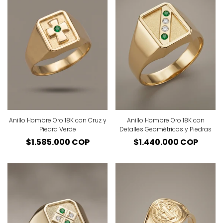
Anillo Hombre Oro 18K con Cruz y
Anillo Hombre Oro 18K con
Piedra Verde
Detalles Geométricos y Piedras
Precio
$1.585.000 COP
Precio
$1.440.000 COP
regular
regular