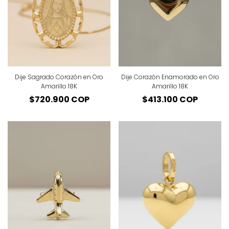
Dije Sagrado Corazón en Oro
Dije Corazón Enamorado en Oro
Amarillo 18K
Amarillo 18K
Precio
$720.900 COP
Precio
$413.100 COP
regular
regular