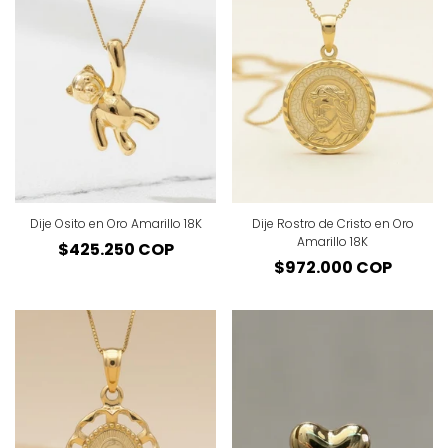
Dije Osito en Oro Amarillo 18K
Dije Rostro de Cristo en Oro
Amarillo 18K
Precio
$425.250 COP
Precio
$972.000 COP
regular
regular