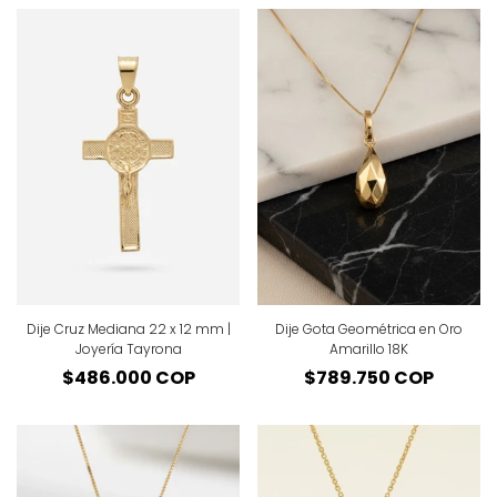
Dije Cruz Mediana 22 x 12 mm |
Dije Gota Geométrica en Oro
Joyería Tayrona
Amarillo 18K
Precio
$486.000 COP
Precio
$789.750 COP
regular
regular