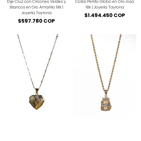
Dije Cruz con Circones Verdes y
Collar Perrito Globo en Oro rosa
Blancos en Oro Amarillo 18k |
18k | Joyería Tayrona
Joyería Tayrona
Precio
$1.494.450 COP
Precio
$597.780 COP
regular
regular
DIJE RELICARIO ITALY PARA MAMÁ
DIJE ROSTRO CRISTO 18K
18K
Precio
$5.103.000 COP
Precio
$2.519.100 COP
regular