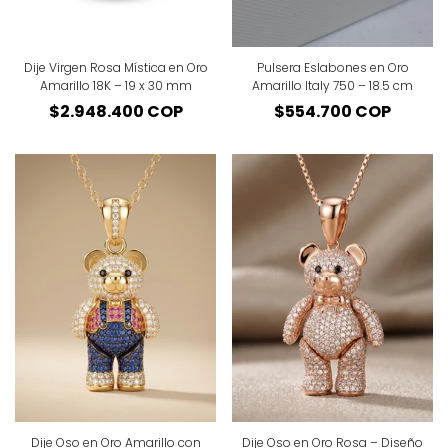
Dije Virgen Rosa Mística en Oro
Pulsera Eslabones en Oro
Amarillo 18K – 19 x 30 mm
Amarillo Italy 750 – 18.5 cm
Precio
$2.948.400 COP
Precio
$554.700 COP
regular
regular
Dije Oso en Oro Amarillo con
Dije Oso en Oro Rosa – Diseño