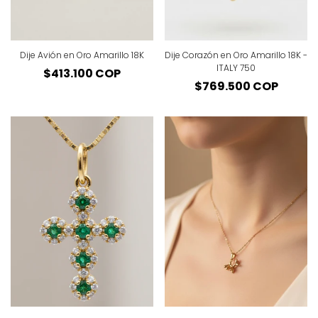
Dije Avión en Oro Amarillo 18K
Dije Corazón en Oro Amarillo 18K -
ITALY 750
Precio
$413.100 COP
Precio
$769.500 COP
regular
regular