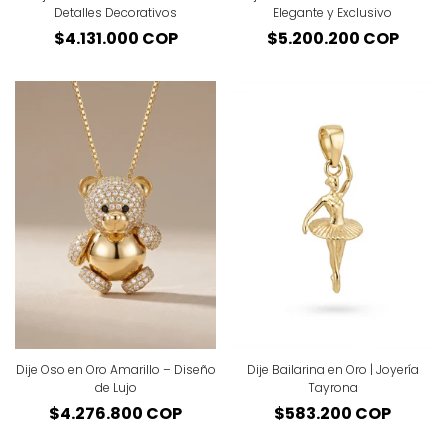
Detalles Decorativos
Elegante y Exclusivo
Precio
$4.131.000 COP
Precio
$5.200.200 COP
regular
regular
Dije Oso en Oro Amarillo – Diseño
Dije Bailarina en Oro | Joyería
de Lujo
Tayrona
Precio
$4.276.800 COP
Precio
$583.200 COP
regular
regular