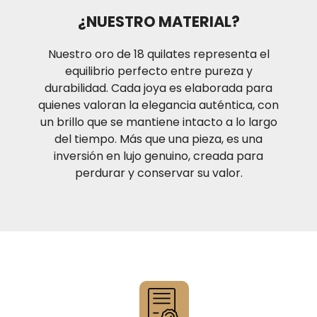
condiciones de operación normal. Recuerda que si
¿NUESTRO MATERIAL?
estas ubicado en la ciudad de Medellín te puedes
también acercar a nuestro punto de venta ubicado
Nuestro oro de 18 quilates representa el
Calle 48#53-39 Local 130
equilibrio perfecto entre pureza y
durabilidad. Cada joya es elaborada para
quienes valoran la elegancia auténtica, con
un brillo que se mantiene intacto a lo largo
del tiempo. Más que una pieza, es una
inversión en lujo genuino, creada para
perdurar y conservar su valor.