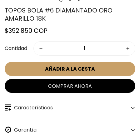
TOPOS BOLA #6 DIAMANTADO ORO
AMARILLO 18K
Precio
$392.850 COP
regular
Cantidad
AÑADIR A LA CESTA
COMPRAR AHORA
Características
ESPECIFICACIONES DE LA JOYA:
Garantía
ORO AMARILLO