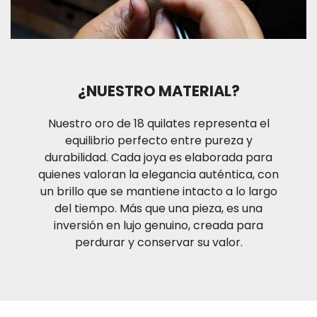
aproximadamente de uno (1) a tres (3) días hábiles
para las ciudades de Medellín y Bogotá D.C. ; dos (2)
a cuatro (4) días hábiles para ciudades principales y
hasta siete (7) días hábiles para otros destinos en
condiciones de operación normal. Recuerda que si
¿NUESTRO MATERIAL?
estas ubicado en la ciudad de Medellín te puedes
también acercar a nuestro punto de venta ubicado
Nuestro oro de 18 quilates representa el
Calle 48#53-39 Local 130
equilibrio perfecto entre pureza y
durabilidad. Cada joya es elaborada para
quienes valoran la elegancia auténtica, con
un brillo que se mantiene intacto a lo largo
del tiempo. Más que una pieza, es una
inversión en lujo genuino, creada para
perdurar y conservar su valor.