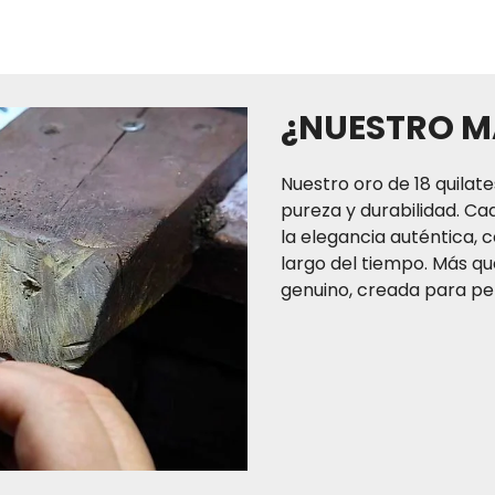
TAYRONA JEWEL CO. SAS 
del territorio colombi
independiente, que gar
¿NUESTRO M
compra ll
Nuestro oro de 18 quilate
El tiempo de entrega de
pureza y durabilidad. Ca
a tres (3) días hábiles p
la elegancia auténtica, c
(2) a cuatro (4) días há
largo del tiempo. Más que
(7) días hábiles para
genuino, creada para per
normal. Recuerda que s
puedes también acerc