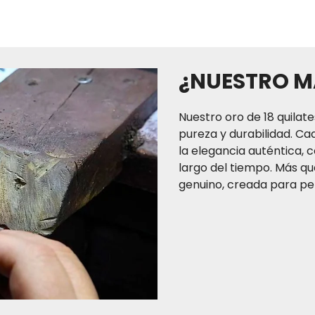
TAYRONA JEWEL CO. SAS 
del territorio colombi
independiente, que gar
¿NUESTRO M
compra ll
Nuestro oro de 18 quilate
La garantía es vitalicia 
El tiempo de entrega de
pureza y durabilidad. Ca
a tres (3) días hábiles p
la elegancia auténtica, c
(2) a cuatro (4) días há
largo del tiempo. Más que
(7) días hábiles para
genuino, creada para per
normal. Recuerda que s
puedes también acerc