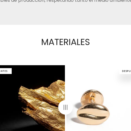
bles de producción, respetando tanto el medio ambiente
MATERIALES
ANTES
DESPU