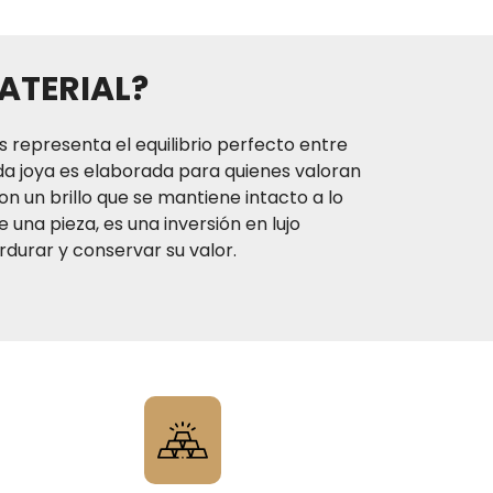
egue a la dirección que desea.
TIEMPOS DE ENTREGA
ATERIAL?
 los productos es aproximadamente de uno (1)
ara las ciudades de Medellín y Bogotá D.C. ; dos
biles para ciudades principales y hasta siete
s representa el equilibrio perfecto entre
 otros destinos en condiciones de operación
da joya es elaborada para quienes valoran
i estas ubicado en la ciudad de Medellín te
on un brillo que se mantiene intacto a lo
ar a nuestro punto de venta ubicado Calle
 una pieza, es una inversión en lujo
48#53-39 Local 130
durar y conservar su valor.