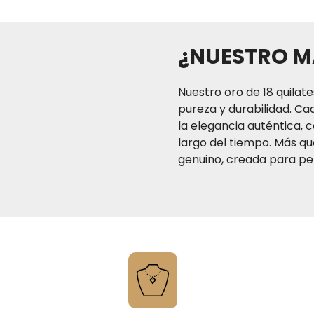
compra ll
¿NUESTRO M
El tiempo de entrega de
a tres (3) días hábiles p
(2) a cuatro (4) días há
Nuestro oro de 18 quilate
(7) días hábiles para
pureza y durabilidad. Ca
normal. Recuerda que s
la elegancia auténtica, c
puedes también acerc
largo del tiempo. Más que
genuino, creada para per