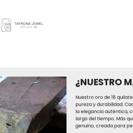
TAYRONA JEWEL CO. SAS 
del territorio colombi
independiente, que gar
compra ll
El tiempo de entrega de
a tres (3) días hábiles p
(2) a cuatro (4) días há
(7) días hábiles para
¿NUESTRO M
normal. Recuerda que s
puedes también acerc
Nuestro oro de 18 quilate
pureza y durabilidad. Ca
la elegancia auténtica, c
largo del tiempo. Más que
genuino, creada para per