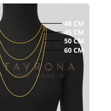
COBERTURA
realiza despachos de productos a municipios
ano a través de una empresa transportadora
antiza la seguridad y cobertura, para que su
egue a la dirección que desea.
TIEMPOS DE ENTREGA
 los productos es aproximadamente de uno (1)
ara las ciudades de Medellín y Bogotá D.C. ; dos
biles para ciudades principales y hasta siete
 otros destinos en condiciones de operación
i estas ubicado en la ciudad de Medellín te
ar a nuestro punto de venta ubicado Calle
48#53-39 Local 130