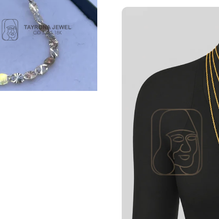
TAYRONA JEWEL CO. SAS 
del territorio colombi
independiente, que gar
compra ll
El tiempo de entrega de
a tres (3) días hábiles p
(2) a cuatro (4) días há
(7) días hábiles para
normal. Recuerda que s
puedes también acerc