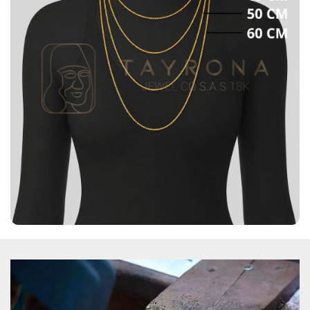
cobertura, para que su compra llegue a la dirección
que desea.
TIEMPOS DE ENTREGA
El tiempo de entrega de los productos es
aproximadamente de uno (1) a tres (3) días hábiles
para las ciudades de Medellín y Bogotá D.C. ; dos (2)
a cuatro (4) días hábiles para ciudades principales y
hasta siete (7) días hábiles para otros destinos en
condiciones de operación normal. Recuerda que si
estas ubicado en la ciudad de Medellín te puedes
también acercar a nuestro punto de venta ubicado
Calle 48#53-39 Local 130