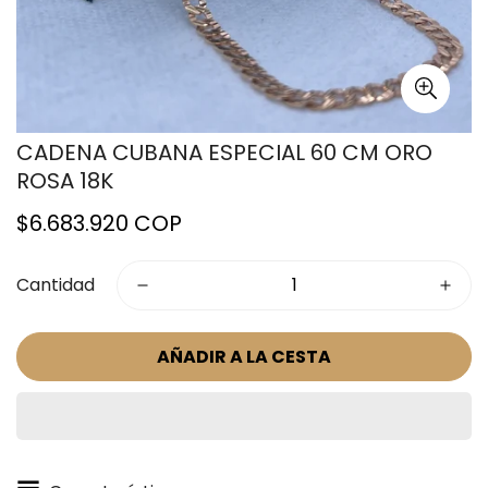
CADENA CUBANA ESPECIAL 60 CM ORO
ROSA 18K
Precio
$6.683.920 COP
regular
Cantidad
AÑADIR A LA CESTA