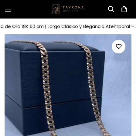
 de Oro 18K 60 cm | Largo Clásico y Elegancia Atemporal –