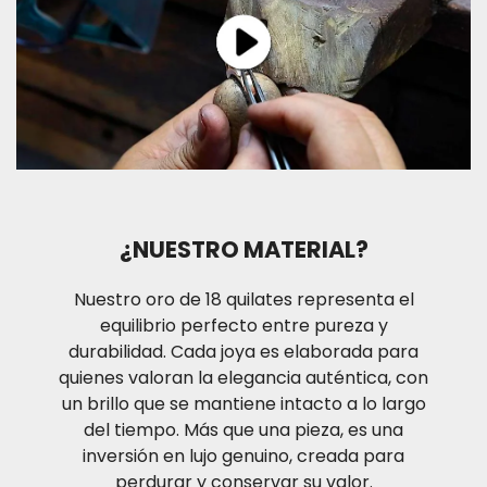
cobertura, para que su compra llegue a la dirección
que desea.
TIEMPOS DE ENTREGA
El tiempo de entrega de los productos es
aproximadamente de uno (1) a tres (3) días hábiles
para las ciudades de Medellín y Bogotá D.C. ; dos (2)
a cuatro (4) días hábiles para ciudades principales y
hasta siete (7) días hábiles para otros destinos en
condiciones de operación normal. Recuerda que si
¿NUESTRO MATERIAL?
estas ubicado en la ciudad de Medellín te puedes
también acercar a nuestro punto de venta ubicado
Nuestro oro de 18 quilates representa el
Calle 48#53-39 Local 130
equilibrio perfecto entre pureza y
durabilidad. Cada joya es elaborada para
quienes valoran la elegancia auténtica, con
un brillo que se mantiene intacto a lo largo
del tiempo. Más que una pieza, es una
inversión en lujo genuino, creada para
perdurar y conservar su valor.