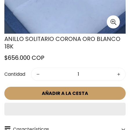
ANILLO SOLITARIO CORONA ORO BLANCO
18K
Precio
$656.000 COP
regular
Cantidad
AÑADIR A LA CESTA
Características