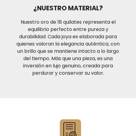
condiciones de operación normal. Recuerda que si
¿NUESTRO MATERIAL?
estas ubicado en la ciudad de Medellín te puedes
también acercar a nuestro punto de venta ubicado
Nuestro oro de 18 quilates representa el
Calle 48#53-39 Local 130
equilibrio perfecto entre pureza y
durabilidad. Cada joya es elaborada para
quienes valoran la elegancia auténtica, con
un brillo que se mantiene intacto a lo largo
del tiempo. Más que una pieza, es una
inversión en lujo genuino, creada para
perdurar y conservar su valor.