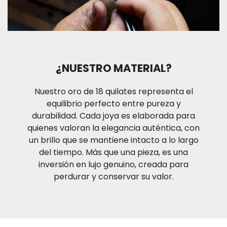
El tiempo de entrega de los productos es
aproximadamente de uno (1) a tres (3) días hábiles
para las ciudades de Medellín y Bogotá D.C. ; dos (2)
a cuatro (4) días hábiles para ciudades principales y
hasta siete (7) días hábiles para otros destinos en
condiciones de operación normal. Recuerda que si
¿NUESTRO MATERIAL?
estas ubicado en la ciudad de Medellín te puedes
también acercar a nuestro punto de venta ubicado
Nuestro oro de 18 quilates representa el
Calle 48#53-39 Local 130
equilibrio perfecto entre pureza y
durabilidad. Cada joya es elaborada para
quienes valoran la elegancia auténtica, con
un brillo que se mantiene intacto a lo largo
del tiempo. Más que una pieza, es una
inversión en lujo genuino, creada para
perdurar y conservar su valor.