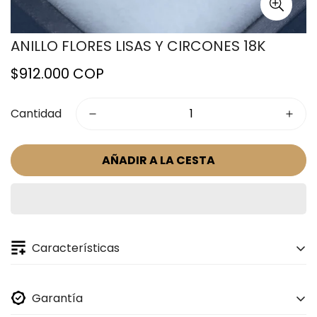
ANILLO FLORES LISAS Y CIRCONES 18K
Precio
$912.000 COP
regular
Cantidad
AÑADIR A LA CESTA
Características
ESPECIFICACIONES DE LA JOYA:
Garantía
ORO AMARILLO