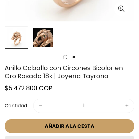
Anillo Caballo con Circones Bicolor en
Oro Rosado 18k | Joyería Tayrona
Precio
$5.472.800 COP
regular
Cantidad
AÑADIR A LA CESTA