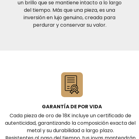
un brillo que se mantiene intacto a lo largo
Su diseño elegante y poderoso representa
lealtad,
del tiempo. Más que una pieza, es una
nobleza y movimiento eterno
, cualidades que lo
inversión en lujo genuino, creada para
convierten en un emblema de estilo y distinción.
perdurar y conservar su valor.
GARANTÍA DE POR VIDA
Cada pieza de oro de 18K incluye un certificado de
autenticidad, garantizando la composición exacta del
metal y su durabilidad a largo plazo.
Resistentes al paso del tiempo, tus joyas mantendrán